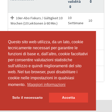
validità
10
10er-Abo Fixkurs / Gültigkeit 10
10
Settimane
Wochen (10 Lektionen à 60 Min.)
10er-Abo flexibel buchbar /
26
10
Gültigkeit 6 Monate (10 Lektionen à
Settimane
Questo sito web utilizza, da un lato, cookie
Questo sito web utilizza, da un lato, cookie
60 Min.)
tecnicamente necessari per garantire le
tecnicamente necessari per garantire le
funzioni di base e, dall'altro, cookie facoltativi
funzioni di base e, dall'altro, cookie facoltativi
20
20er-Abo Fixkurs / Gültigkeit 20
21
per consentire valutazioni statistiche
per consentire valutazioni statistiche
Settimane
Wochen (21 Lektionen à 60 Min.)
sull'utilizzo e quindi miglioramenti del sito
sull'utilizzo e quindi miglioramenti del sito
1
Einzellektion à 60 Min. (ohne
web. Nel tuo browser, puoi disabilitare i
web. Nel tuo browser, puoi disabilitare i
1
Settimane
laufendes Abo)
cookie nelle impostazioni in qualsiasi
cookie nelle impostazioni in qualsiasi
momento.
momento.
Maggiori informazioni
Maggiori informazioni
Solo il necessario
Solo il necessario
Accetta
Accetta
© SportsNow® 2026. Il software svizzero per il tuo studio.