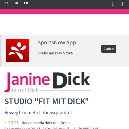
DE
FR
EN
SportsNow App
Carico
Gratis nel Play Store
STUDIO "FIT MIT DICK"
Bewegt zu mehr Lebensqualität!
Raccomandazioni dei clienti
Schmiedgasse 26, CH-8604 Volketswil
,
+41 78 660 12 45