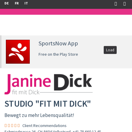
DE
FR
IT
SportsNow App
Load
Free on the Play Store
STUDIO "FIT MIT DICK"
Bewegt zu mehr Lebensqualität!
Client Recommendations
Schmiedgasse 26, CH-8604 Volketswil
,
+41 78 660 12 45