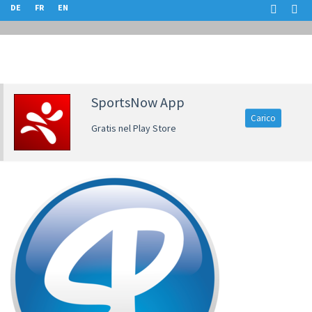
DE
FR
EN
SportsNow App
Carico
Gratis nel Play Store