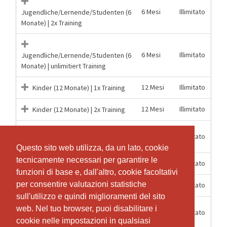
6 Mesi
Illimitato
Jugendliche/Lernende/Studenten (6
Monate) | 2x Training
6 Mesi
Illimitato
Jugendliche/Lernende/Studenten (6
Monate) | unlimitiert Training
12 Mesi
Illimitato
Kinder (12 Monate) | 1x Training
12 Mesi
Illimitato
Kinder (12 Monate) | 2x Training
Kinder (12 Monate) | unlimitiert
12 Mesi
Illimitato
Training
Questo sito web utilizza, da un lato, cookie
Questo sito web utilizza, da un lato, cookie
tecnicamente necessari per garantire le
tecnicamente necessari per garantire le
6 Mesi
Illimitato
Kinder (6 Monate) | 1x Training
funzioni di base e, dall'altro, cookie facoltativi
funzioni di base e, dall'altro, cookie facoltativi
per consentire valutazioni statistiche
per consentire valutazioni statistiche
6 Mesi
Illimitato
Kinder (6 Monate) | 2x Training
sull'utilizzo e quindi miglioramenti del sito
sull'utilizzo e quindi miglioramenti del sito
Kinder (6 Monate) | unlimitiert
web. Nel tuo browser, puoi disabilitare i
web. Nel tuo browser, puoi disabilitare i
6 Mesi
Illimitato
Training
cookie nelle impostazioni in qualsiasi
cookie nelle impostazioni in qualsiasi