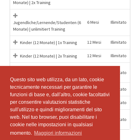
Monate) | 2x Training
6 Mesi
Illimitato
Jugendliche/Lernende/Studenten (6
Monate) | unlimitiert Training
12 Mesi
Illimitato
Kinder (12 Monate) | 1x Training
12 Mesi
Illimitato
Kinder (12 Monate) | 2x Training
Kinder (12 Monate) | unlimitiert
12 Mesi
Illimitato
Training
Questo sito web utilizza, da un lato, cookie
Questo sito web utilizza, da un lato, cookie
tecnicamente necessari per garantire le
tecnicamente necessari per garantire le
6 Mesi
Illimitato
Kinder (6 Monate) | 1x Training
funzioni di base e, dall'altro, cookie facoltativi
funzioni di base e, dall'altro, cookie facoltativi
per consentire valutazioni statistiche
per consentire valutazioni statistiche
6 Mesi
Illimitato
Kinder (6 Monate) | 2x Training
sull'utilizzo e quindi miglioramenti del sito
sull'utilizzo e quindi miglioramenti del sito
Kinder (6 Monate) | unlimitiert
web. Nel tuo browser, puoi disabilitare i
web. Nel tuo browser, puoi disabilitare i
6 Mesi
Illimitato
Training
cookie nelle impostazioni in qualsiasi
cookie nelle impostazioni in qualsiasi
momento.
momento.
Maggiori informazioni
Maggiori informazioni