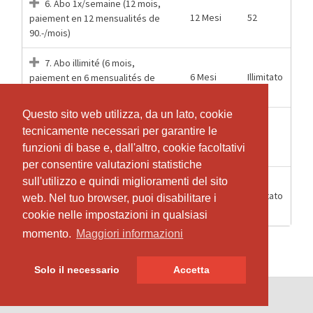
6. Abo 1x/semaine (12 mois,
12 Mesi
52
paiement en 12 mensualités de
90.-/mois)
7. Abo illimité (6 mois,
6 Mesi
Illimitato
paiement en 6 mensualités de
200.-/mois)
Questo sito web utilizza, da un lato, cookie
Questo sito web utilizza, da un lato, cookie
8. Abo 2x/semaine (12 mois,
tecnicamente necessari per garantire le
tecnicamente necessari per garantire le
12 Mesi
104
paiement en 12 mensualités de
funzioni di base e, dall'altro, cookie facoltativi
funzioni di base e, dall'altro, cookie facoltativi
150.-/mois)
per consentire valutazioni statistiche
per consentire valutazioni statistiche
sull'utilizzo e quindi miglioramenti del sito
sull'utilizzo e quindi miglioramenti del sito
9. Abo illimité (12 mois,
12 Mesi
Illimitato
paiement en 12 mensualités de
web. Nel tuo browser, puoi disabilitare i
web. Nel tuo browser, puoi disabilitare i
180.-/mois)
cookie nelle impostazioni in qualsiasi
cookie nelle impostazioni in qualsiasi
momento.
momento.
Maggiori informazioni
Maggiori informazioni
Solo il necessario
Solo il necessario
Accetta
Accetta
© SportsNow® 2026. Il software svizzero per il tuo studio.