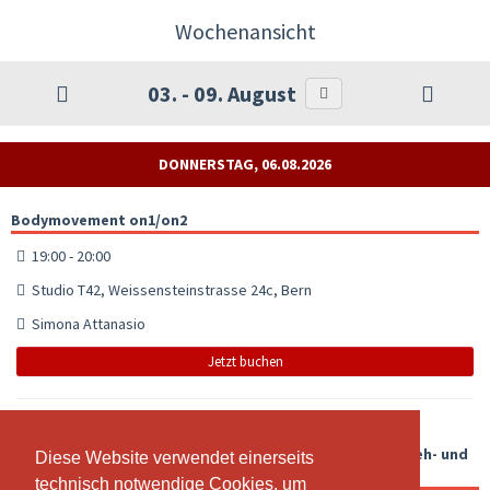
Wochenansicht
03. - 09. August
DONNERSTAG, 06.08.2026
Bodymovement on1/on2
19:00 - 20:00
Studio T42, Weissensteinstrasse 24c, Bern
Simona Attanasio
Jetzt buchen
Salsastyling on2 / Mittel (Footwork, Bodymovement, Dreh- und
Diese Website verwendet einerseits
Diese Website verwendet einerseits
Armtechnik, Musikalität & noch vieles mehr)
technisch notwendige Cookies, um
technisch notwendige Cookies, um