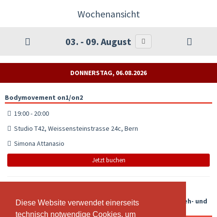
Wochenansicht
03. - 09. August
DONNERSTAG, 06.08.2026
Bodymovement on1/on2
19:00 - 20:00
Studio T42, Weissensteinstrasse 24c, Bern
Simona Attanasio
Jetzt buchen
Salsastyling on2 / Mittel (Footwork, Bodymovement, Dreh- und
Diese Website verwendet einerseits
Diese Website verwendet einerseits
Armtechnik, Musikalität & noch vieles mehr)
technisch notwendige Cookies, um
technisch notwendige Cookies, um