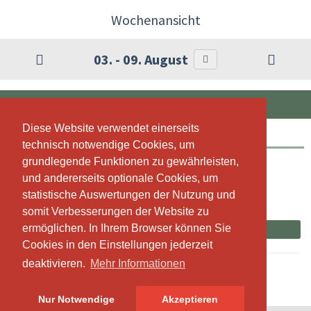
Wochenansicht
03. - 09. August
DIENSTAG, 04.08.2026
Diese Website verwendet einerseits
Diese Website verwendet einerseits
Relax Yoga
technisch notwendige Cookies, um
technisch notwendige Cookies, um
grundlegende Funktionen zu gewährleisten,
grundlegende Funktionen zu gewährleisten,
18:30 - 19:30
und andererseits optionale Cookies, um
und andererseits optionale Cookies, um
Beringen/I Butterfly Me
statistische Auswertungen der Nutzung und
statistische Auswertungen der Nutzung und
Susanne Schäfer
somit Verbesserungen der Website zu
somit Verbesserungen der Website zu
ermöglichen. In Ihrem Browser können Sie
ermöglichen. In Ihrem Browser können Sie
Jetzt buchen
Cookies in den Einstellungen jederzeit
Cookies in den Einstellungen jederzeit
deaktivieren.
deaktivieren.
Mehr Informationen
Mehr Informationen
Nur Notwendige
Nur Notwendige
Akzeptieren
Akzeptieren