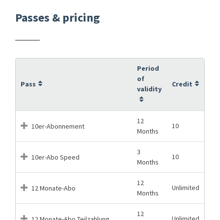
Passes & pricing
Period
of
Pass
Credit
validity
12
10
10er-Abonnement
Months
3
10
10er-Abo Speed
Months
12
Unlimited
12 Monate-Abo
Months
12
Unlimited
12 Monate-Abo Teilzahlung