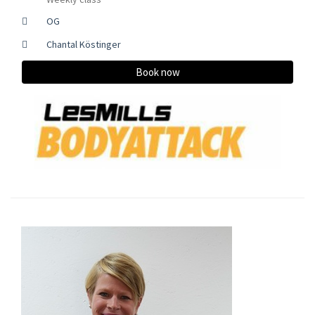
OG
Chantal Köstinger
Book now