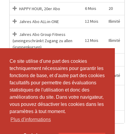
6 Mois
20
HAPPY HOUR, 20er Abo
12 Mois
Illimité
Jahres Abo ALL-in-ONE
Jahres Abo Group Fitness
12 Mois
Illimité
(uneingeschränkt Zugang zu allen
Gruppenkursen)
6 Mois
20
Jumping Fitness, 20er Abo
Ce site utilise d'une part des cookies
Ce site utilise d'une part des cookies
techniquement nécessaires pour garantir les
techniquement nécessaires pour garantir les
6
Illimité
Power Mission Extra
fonctions de base, et d'autre part des cookies
fonctions de base, et d'autre part des cookies
Semaines
facultatifs pour permettre des évaluations
facultatifs pour permettre des évaluations
statistiques de l'utilisation et donc des
statistiques de l'utilisation et donc des
Santé Einzeleintritt (Jumping
améliorations du site. Dans votre navigateur,
améliorations du site. Dans votre navigateur,
1 Jours
1
Fitness, Power & Santé, Happy Hour,
Hip Hop)
vous pouvez désactiver les cookies dans les
vous pouvez désactiver les cookies dans les
paramètres à tout moment.
paramètres à tout moment.
1 Heures
1
Schnupperlektion
Plus d'informations
Plus d'informations