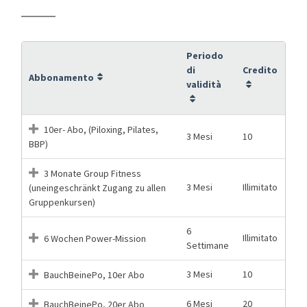
Periodo
di
Credito
Abbonamento
validità
10er- Abo, (Piloxing, Pilates,
3 Mesi
10
BBP)
3 Monate Group Fitness
3 Mesi
Illimitato
(uneingeschränkt Zugang zu allen
Gruppenkursen)
6
Illimitato
6 Wochen Power-Mission
Settimane
3 Mesi
10
BauchBeinePo, 10er Abo
6 Mesi
20
BauchBeinePo, 20er Abo