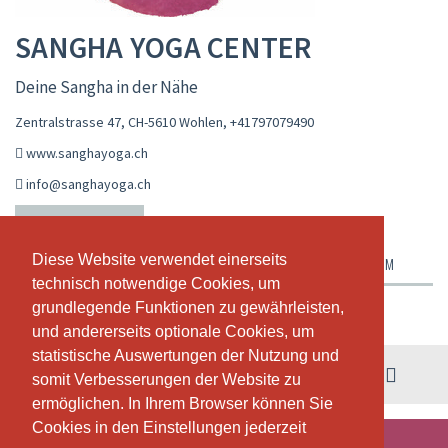
SANGHA YOGA CENTER
Deine Sangha in der Nähe
Zentralstrasse 47, CH-5610 Wohlen
,
+41797079490
www.sanghayoga.ch
info@sanghayoga.ch
LIVE-KALENDER
STUNDENPLAN
WORKSHOPS
Diese Website verwendet einerseits
Diese Website verwendet einerseits
ABONNEMENTE & PREISE
ÜBER UNS
UNSER TEAM
technisch notwendige Cookies, um
technisch notwendige Cookies, um
grundlegende Funktionen zu gewährleisten,
grundlegende Funktionen zu gewährleisten,
Wochenansicht
und andererseits optionale Cookies, um
und andererseits optionale Cookies, um
statistische Auswertungen der Nutzung und
statistische Auswertungen der Nutzung und
03. - 09. August
somit Verbesserungen der Website zu
somit Verbesserungen der Website zu
ermöglichen. In Ihrem Browser können Sie
ermöglichen. In Ihrem Browser können Sie
Cookies in den Einstellungen jederzeit
Cookies in den Einstellungen jederzeit
IN DIESER WOCHE FINDEN KEINE STUNDEN STATT.