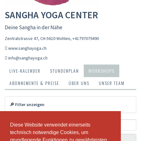
SANGHA YOGA CENTER
Deine Sangha in der Nähe
Zentralstrasse 47, CH-5610 Wohlen
,
+41797079490
www.sanghayoga.ch
info@sanghayoga.ch
LIVE-KALENDER
STUNDENPLAN
WORKSHOPS
ABONNEMENTE & PREISE
ÜBER UNS
UNSER TEAM
🔎 Filter anzeigen
Diese Website verwendet einerseits
Diese Website verwendet einerseits
technisch notwendige Cookies, um
technisch notwendige Cookies, um
grundlegende Funktionen zu gewährleisten,
grundlegende Funktionen zu gewährleisten,
Aktion
Datum
Zeit
Workshop