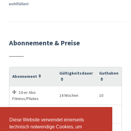
wohlfühlen!
Abonnemente & Preise
Gültigkeitsdauer
Guthaben
Abonnement
10-er Abo
14 Wochen
10
Fitness/Pilates
10er Abo Flex
52 Wochen
10
Fitness/Pilates
Diese Website verwendet einerseits
Diese Website verwendet einerseits
technisch notwendige Cookies, um
technisch notwendige Cookies, um
20er Abo