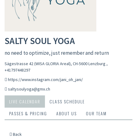
SALTY SOUL YOGA
no need to optimize, just remember and return
Sägestrasse 42 (WISA GLORIA Areal), CH-5600 Lenzburg
,
+41797448297
https://www.instagram.com/jani_oh_jani/
saltysoulyoga@gmx.ch
LIVE CALENDAR
CLASS SCHEDULE
PASSES & PRICING
ABOUT US
OUR TEAM
Back