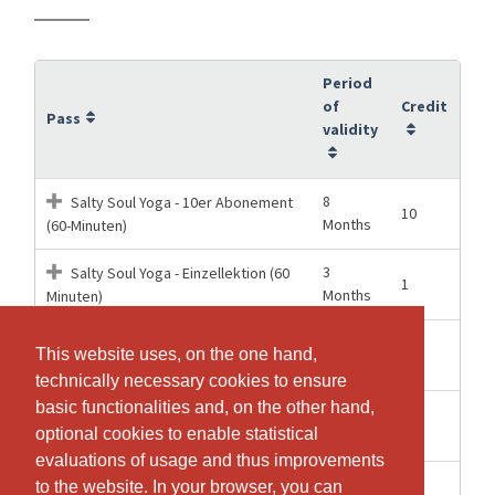
Period
of
Credit
Pass
validity
8
Salty Soul Yoga - 10er Abonement
10
Months
(60-Minuten)
3
Salty Soul Yoga - Einzellektion (60
1
Months
Minuten)
2
Salty Soul Yoga - Yoga im Advent (3
3
This website uses, on the one hand,
This website uses, on the one hand,
Months
Termine/ 75 Minuten)
technically necessary cookies to ensure
technically necessary cookies to ensure
basic functionalities and, on the other hand,
basic functionalities and, on the other hand,
Schnupperlektion, kann nur einmal
1 Hours
1
optional cookies to enable statistical
optional cookies to enable statistical
gebucht werden
evaluations of usage and thus improvements
evaluations of usage and thus improvements
3
to the website. In your browser, you can
to the website. In your browser, you can
1