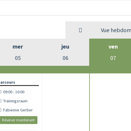
Vue hebdom
mer
jeu
ven
05
06
07
arcours
09:00 - 10:00
Trainingsraum
Fabienne Gerber
Réserver maintenant