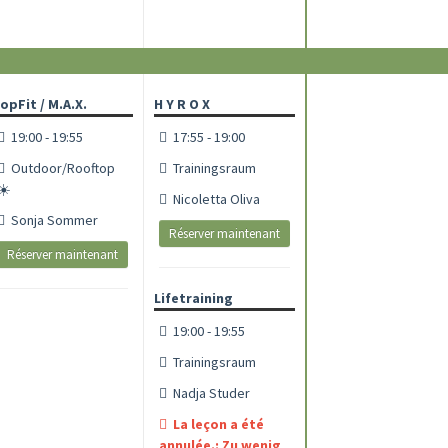
opFit / M.A.X.
H Y R O X
19:00 - 19:55
17:55 - 19:00
Outdoor/Rooftop
Trainingsraum
☀️
Nicoletta Oliva
Sonja Sommer
Réserver maintenant
Réserver maintenant
Lifetraining
19:00 - 19:55
Trainingsraum
Nadja Studer
La leçon a été
annulée.: Zu wenig