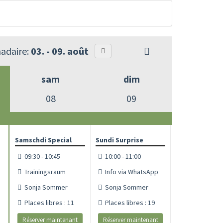
adaire:
03. - 09. août
sam
dim
08
09
Samschdi Special
Sundi Surprise
09:30 - 10:45
10:00 - 11:00
Trainingsraum
Info via WhatsApp
Sonja Sommer
Sonja Sommer
Places libres : 11
Places libres : 19
Réserver maintenant
Réserver maintenant