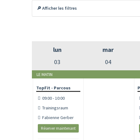
🔎 Afficher les filtres
lun
mar
03
04
LE MATIN
TopFit - Parcous
P
09:00 - 10:00
Trainingsraum
Fabienne Gerber
Réserver maintenant