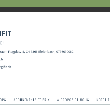
IFIT
O!
sraum Flugplatz 8, CH-3368 Bleienbach
,
0786030082
.ch
gifit.ch
OPS
ABONNEMENTS ET PRIX
A PROPOS DE NOUS
NOTRE 