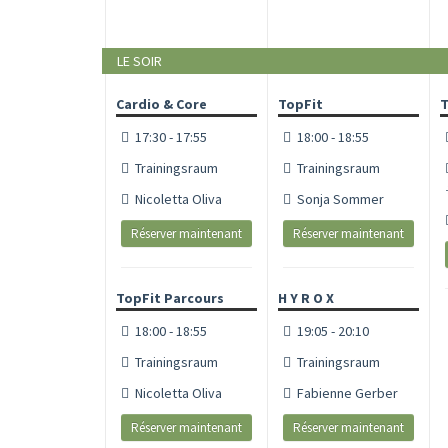
LE SOIR
Cardio & Core
TopFit
T
17:30 - 17:55
18:00 - 18:55
Trainingsraum
Trainingsraum
Nicoletta Oliva
Sonja Sommer
Réserver maintenant
Réserver maintenant
TopFit Parcours
H Y R O X
18:00 - 18:55
19:05 - 20:10
Trainingsraum
Trainingsraum
Nicoletta Oliva
Fabienne Gerber
Réserver maintenant
Réserver maintenant