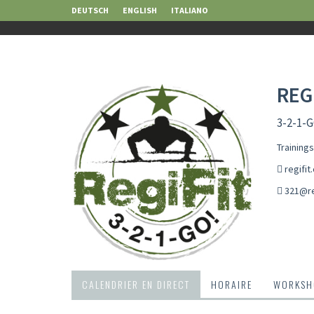
DEUTSCH
ENGLISH
ITALIANO
REG
3-2-1-G
Training
regifit
321@re
CALENDRIER EN DIRECT
HORAIRE
WORKSH