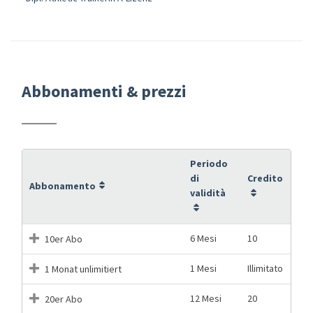
Abbonamenti & prezzi
Periodo
di
Credito
Abbonamento
validità
6 Mesi
10
10er Abo
1 Mesi
Illimitato
1 Monat unlimitiert
12 Mesi
20
20er Abo