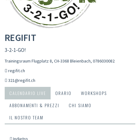
REGIFIT
3-2-1-GO!
Trainingsraum Flugplatz 8, CH-3368 Bleienbach
,
0786030082
regifit.ch
321@regifit.ch
CALENDARIO LIVE
ORARIO
WORKSHOPS
ABBONAMENTI & PREZZI
CHI SIAMO
IL NOSTRO TEAM
Indietro