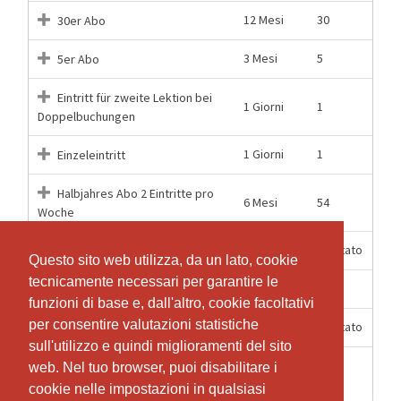
12 Mesi
30
30er Abo
3 Mesi
5
5er Abo
Eintritt für zweite Lektion bei
1 Giorni
1
Doppelbuchungen
1 Giorni
1
Einzeleintritt
Halbjahres Abo 2 Eintritte pro
6 Mesi
54
Woche
6 Mesi
Illimitato
Halbjahres unlimitiert
Questo sito web utilizza, da un lato, cookie
Questo sito web utilizza, da un lato, cookie
tecnicamente necessari per garantire le
tecnicamente necessari per garantire le
12 Mesi
108
Jahres Abo 2x Wöchentlich
funzioni di base e, dall'altro, cookie facoltativi
funzioni di base e, dall'altro, cookie facoltativi
per consentire valutazioni statistiche
per consentire valutazioni statistiche
12 Mesi
Illimitato
Jahres Abo unlimitiert
sull'utilizzo e quindi miglioramenti del sito
sull'utilizzo e quindi miglioramenti del sito
1
web. Nel tuo browser, puoi disabilitare i
web. Nel tuo browser, puoi disabilitare i
1
Schnuppern
Settimane
cookie nelle impostazioni in qualsiasi
cookie nelle impostazioni in qualsiasi