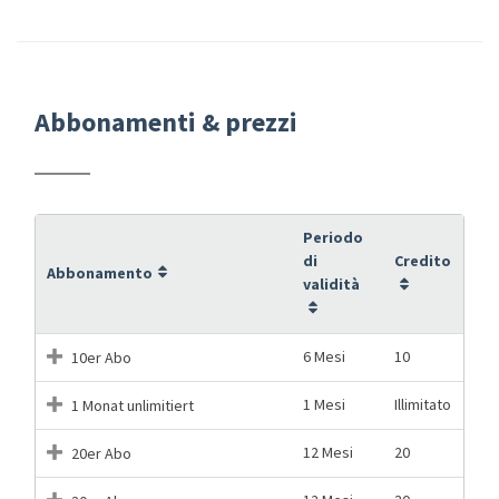
Abbonamenti & prezzi
Periodo
di
Credito
Abbonamento
validità
6 Mesi
10
10er Abo
1 Mesi
Illimitato
1 Monat unlimitiert
12 Mesi
20
20er Abo