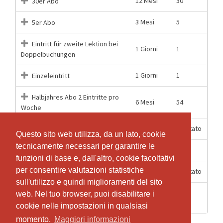
12 Mesi
30
30er Abo
3 Mesi
5
5er Abo
Eintritt für zweite Lektion bei
1 Giorni
1
Doppelbuchungen
1 Giorni
1
Einzeleintritt
Halbjahres Abo 2 Eintritte pro
6 Mesi
54
Woche
6 Mesi
Illimitato
Halbjahres unlimitiert
Questo sito web utilizza, da un lato, cookie
Questo sito web utilizza, da un lato, cookie
tecnicamente necessari per garantire le
tecnicamente necessari per garantire le
12 Mesi
108
Jahres Abo 2x Wöchentlich
funzioni di base e, dall'altro, cookie facoltativi
funzioni di base e, dall'altro, cookie facoltativi
per consentire valutazioni statistiche
per consentire valutazioni statistiche
12 Mesi
Illimitato
Jahres Abo unlimitiert
sull'utilizzo e quindi miglioramenti del sito
sull'utilizzo e quindi miglioramenti del sito
1
web. Nel tuo browser, puoi disabilitare i
web. Nel tuo browser, puoi disabilitare i
1
Schnuppern
Settimane
cookie nelle impostazioni in qualsiasi
cookie nelle impostazioni in qualsiasi
momento.
momento.
Maggiori informazioni
Maggiori informazioni