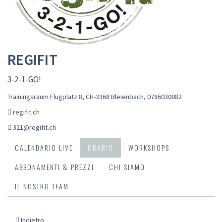
REGIFIT
3-2-1-GO!
Trainingsraum Flugplatz 8, CH-3368 Bleienbach
,
0786030082
regifit.ch
321@regifit.ch
CALENDARIO LIVE
ORARIO
WORKSHOPS
ABBONAMENTI & PREZZI
CHI SIAMO
IL NOSTRO TEAM
Indietro