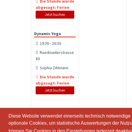
Die Stunde wurde
abgesagt: Ferien
Jetzt buchen
Dynamic Yoga
19:30 - 20:30
Rüediswilerstrasse
80
Sophia Zihlmann
Die Stunde wurde
abgesagt: Ferien
Jetzt buchen
Diese Website verwendet einerseits technisch notwendige
Diese Website verwendet einerseits technisch notwendige
optionale Cookies, um statistische Auswertungen der Nutz
optionale Cookies, um statistische Auswertungen der Nutz
können Sie Cookies in den Einstellungen jederzeit deaktiv
können Sie Cookies in den Einstellungen jederzeit deaktiv
© SportsNow® 2026. Die Schweizer Software für dein Stud