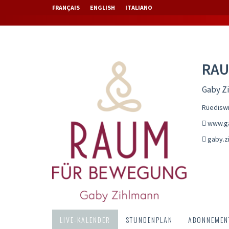
FRANÇAIS
ENGLISH
ITALIANO
RAU
Gaby Z
Rüediswi
www.ga
gaby.z
LIVE-KALENDER
STUNDENPLAN
ABONNEMENT