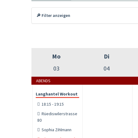
🔎 Filter anzeigen
Mo
Di
03
04
ABENDS
Langhantel Workout
18:15 - 19:15
Rüediswilerstrasse
80
Sophia Zihlmann