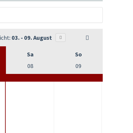
cht:
03. - 09. August
Sa
So
08
09