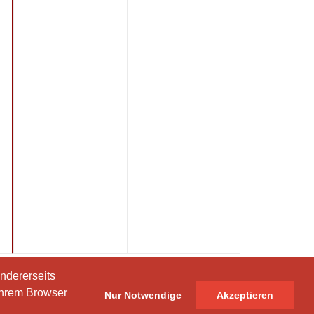
ndererseits
ndererseits
Ihrem Browser
Ihrem Browser
Nur Notwendige
Nur Notwendige
Akzeptieren
Akzeptieren