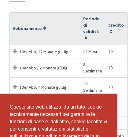
Periodo
di
Credito
Abbonamento
validità
12 Mesi
10
10er Abo, 12 Monate gültig
8
10
10er Abo / 2 Monate gültig
Settimane
16
10
10er Abo, 4 Monate gültig
Settimane
16
10er Studenten Abo, 4 Monate
10
Questo sito web utilizza, da un lato, cookie
Questo sito web utilizza, da un lato, cookie
Settimane
gültig
tecnicamente necessari per garantire le
tecnicamente necessari per garantire le
funzioni di base e, dall'altro, cookie facoltativi
funzioni di base e, dall'altro, cookie facoltativi
1 Giorni
1
Eine Bewegungsstunde
per consentire valutazioni statistiche
per consentire valutazioni statistiche
12 Mesi
Illimitato
Jahresabo
sull'utilizzo e quindi miglioramenti del sito
sull'utilizzo e quindi miglioramenti del sito