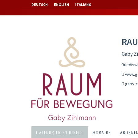
DEUTSCH
ENGLISH
ITALIANO
RAU
Gaby Z
Rüediswi
www.ga
gaby.z
CALENDRIER EN DIRECT
HORAIRE
ABONNEM