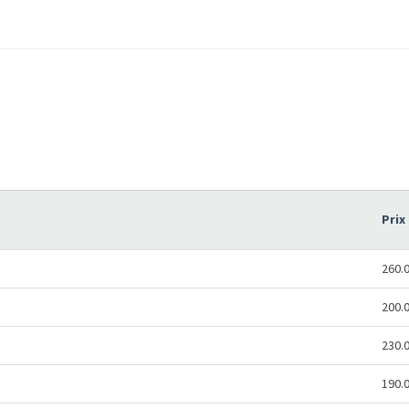
Prix
260.
200.
230.
190.