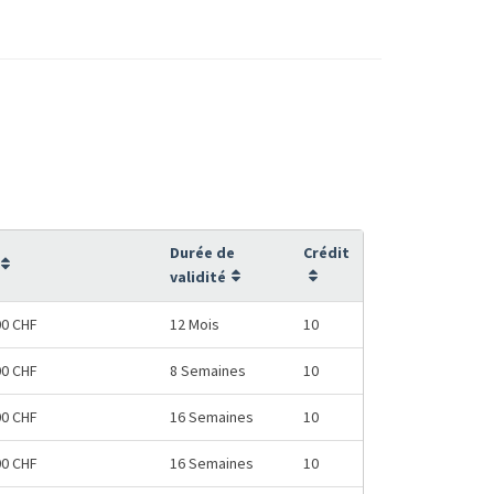
Durée de
Crédit
validité
00 CHF
12 Mois
10
00 CHF
8 Semaines
10
00 CHF
16 Semaines
10
00 CHF
16 Semaines
10