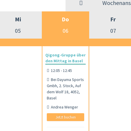
Wochenansi
Mi
Do
Fr
05
06
07
Qigong-Gruppe über
den Mittag in Basel
12:05 - 12:45
Bei Dayuma Sports
Gmbh, 2. Stock, Auf
dem Wolf 18, 4052,
Basel
Andrea Wenger
Jetzt buchen