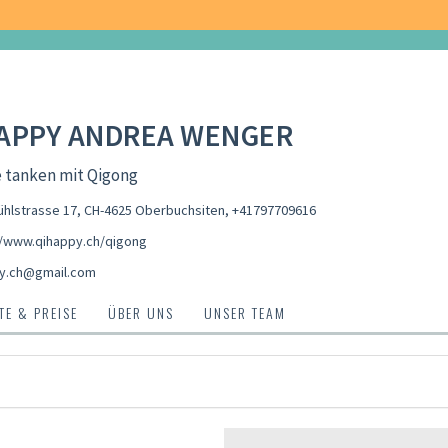
APPY ANDREA WENGER
 tanken mit Qigong
hlstrasse 17, CH-4625 Oberbuchsiten
,
+41797709616
//www.qihappy.ch/qigong
y.ch@gmail.com
E & PREISE
ÜBER UNS
UNSER TEAM