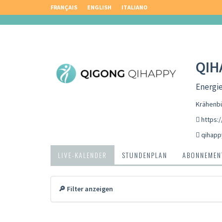
FRANÇAIS
ENGLISH
ITALIANO
QIH
Energie
Krähenbü
https:
qihapp
LIVE-KALENDER
STUNDENPLAN
ABONNEMENT
🔎 Filter anzeigen