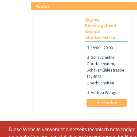
ABENDS
Qigong
Dienstagabend-
Gruppe
Oberbuchsiten
19:00 - 20:00
Schälismühle
Oberbuchsiten,
Schälismühlestrasse
11, 4625,
Oberbuchsiten
Andrea Wenger
Jetzt buchen
Diese Website verwendet einerseits technisch notwendige
Diese Website verwendet einerseits technisch notwendige
optionale Cookies, um statistische Auswertungen der Nutz
optionale Cookies, um statistische Auswertungen der Nutz