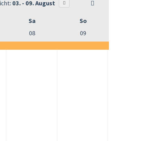
cht:
03. - 09. August
Sa
So
08
09