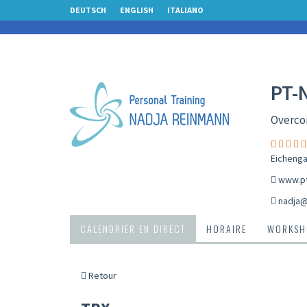
DEUTSCH
ENGLISH
ITALIANO
PT-
Overcom
Eichenga
www.pt
nadja@
CALENDRIER EN DIRECT
HORAIRE
WORKSH
Retour