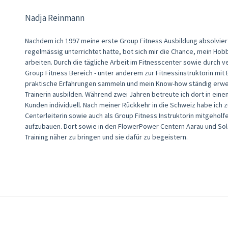
Nadja Reinmann
Nachdem ich 1997 meine erste Group Fitness Ausbildung absolviert
regelmässig unterrichtet hatte, bot sich mir die Chance, mein Hob
arbeiten. Durch die tägliche Arbeit im Fitnesscenter sowie durch 
Group Fitness Bereich - unter anderem zur Fitnessinstruktorin mi
praktische Erfahrungen sammeln und mein Know-how ständig erweite
Trainerin ausbilden. Während zwei Jahren betreute ich dort in ein
Kunden individuell. Nach meiner Rückkehr in die Schweiz habe ich zu
Centerleiterin sowie auch als Group Fitness Instruktorin mitgehol
aufzubauen. Dort sowie in den FlowerPower Centern Aarau und Sol
Training näher zu bringen und sie dafür zu begeistern.