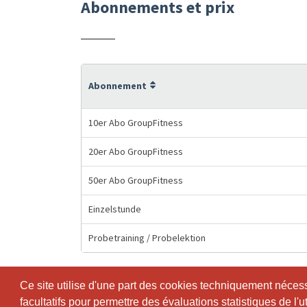
Abonnements et prix
Abonnement
10er Abo GroupFitness
20er Abo GroupFitness
50er Abo GroupFitness
Einzelstunde
Probetraining / Probelektion
Ce site utilise d'une part des cookies techniquement nécessa
Ce site utilise d'une part des cookies techniquement nécessa
facultatifs pour permettre des évaluations statistiques de l'
facultatifs pour permettre des évaluations statistiques de l'