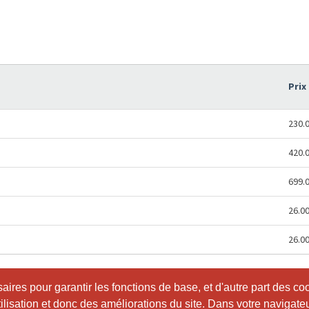
Prix
230.
420.
699.
26.0
26.0
ires pour garantir les fonctions de base, et d'autre part des co
ires pour garantir les fonctions de base, et d'autre part des co
utilisation et donc des améliorations du site. Dans votre navigate
utilisation et donc des améliorations du site. Dans votre navigate