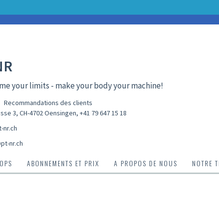
NR
e your limits - make your body your machine!
Recommandations des clients
sse 3, CH-4702 Oensingen
,
+41 79 647 15 18
-nr.ch
pt-nr.ch
OPS
ABONNEMENTS ET PRIX
A PROPOS DE NOUS
NOTRE 