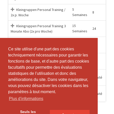
5
Kleingruppen Personal Training /
8
Semaines
2x p. Woche
15
Kleingruppen Personal Training 3
24
Semaines
Monate Abo (2x pro Woche)
15
Kleingruppen Personal Training 3
36
Semaines
Monate Abo (3x pro Woche)
Ce site utilise d'une part des cookies
Ce site utilise d'une part des cookies
techniquement nécessaires pour garantir les
techniquement nécessaires pour garantir les
5
Kleingruppen Personal Training /
12
fonctions de base, et d'autre part des cookies
fonctions de base, et d'autre part des cookies
Semaines
3x p. Woche
facultatifs pour permettre des évaluations
facultatifs pour permettre des évaluations
statistiques de l'utilisation et donc des
statistiques de l'utilisation et donc des
Kleingruppen Personal Training
6 Mois
Illimité
améliorations du site. Dans votre navigateur,
améliorations du site. Dans votre navigateur,
halbjahres Abo
vous pouvez désactiver les cookies dans les
vous pouvez désactiver les cookies dans les
Kleingruppen Personal Training
paramètres à tout moment.
paramètres à tout moment.
12 Mois
Illimité
jahres Abo
Plus d'informations
Plus d'informations
Seuls les
Seuls les