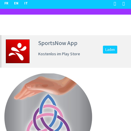
FR
EN
IT
SportsNow App
Laden
Kostenlos im Play Store