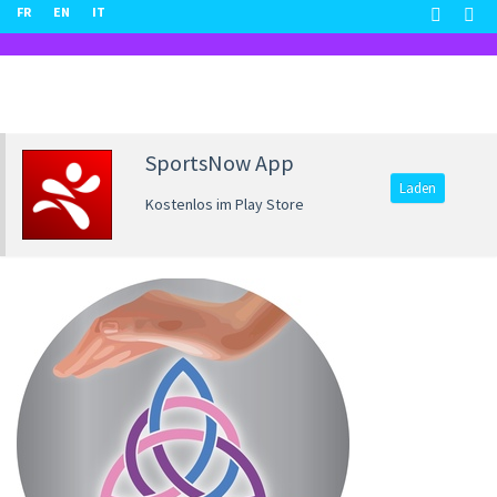
FR
EN
IT
SportsNow App
Laden
Kostenlos im Play Store