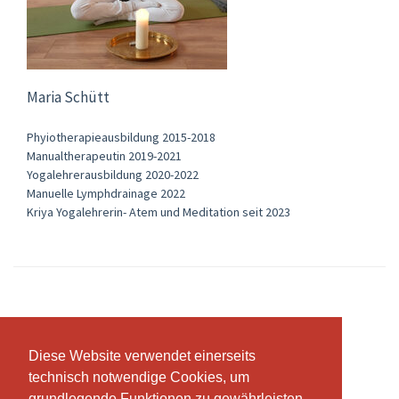
Maria Schütt
Phyiotherapieausbildung 2015-2018
Manualtherapeutin 2019-2021
Yogalehrerausbildung 2020-2022
Manuelle Lymphdrainage 2022
Kriya Yogalehrerin- Atem und Meditation seit 2023
Abonnemente & Preise
Diese Website verwendet einerseits
Diese Website verwendet einerseits
technisch notwendige Cookies, um
technisch notwendige Cookies, um
grundlegende Funktionen zu gewährleisten,
grundlegende Funktionen zu gewährleisten,