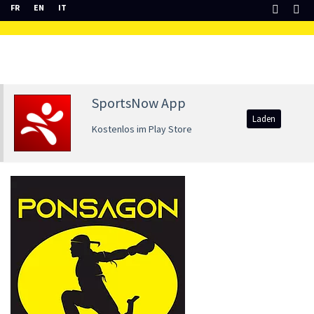
FR
EN
IT
SportsNow App
Laden
Kostenlos im Play Store