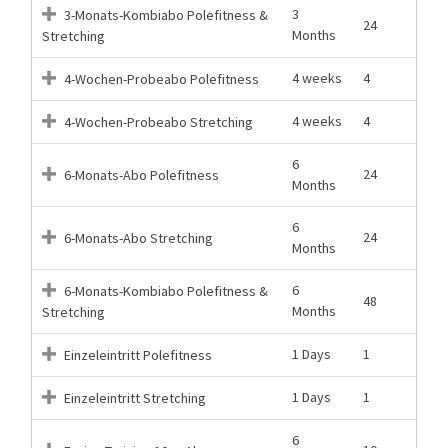
3
3-Monats-Kombiabo Polefitness &
24
Months
Stretching
4 weeks
4
4-Wochen-Probeabo Polefitness
4 weeks
4
4-Wochen-Probeabo Stretching
6
24
6-Monats-Abo Polefitness
Months
6
24
6-Monats-Abo Stretching
Months
6
6-Monats-Kombiabo Polefitness &
48
Months
Stretching
1 Days
1
Einzeleintritt Polefitness
1 Days
1
Einzeleintritt Stretching
6