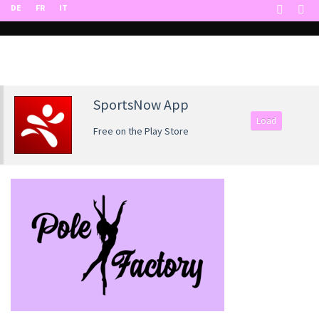
DE
FR
IT
SportsNow App
Load
Free on the Play Store