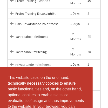
10
Freies Training 10er-Abo
Months
1 Days
1
Freies Training Einzeleintritt
1 Days
1
Halb-Privatstunde Polefitness
12
48
Jahresabo Polefitness
Months
12
48
Jahresabo Stretching
Months
1 Days
1
Privatstunde Polefitness
1 Days
1
Probelektion Polefitness
This website uses, on the one hand,
This website uses, on the one hand,
technically necessary cookies to ensure
technically necessary cookies to ensure
1 Days
1
Probelektion Stretching
basic functionalities and, on the other hand,
basic functionalities and, on the other hand,
optional cookies to enable statistical
optional cookies to enable statistical
1 Days
1
Schnupperlektion Polefitness
evaluations of usage and thus improvements
evaluations of usage and thus improvements
3
to the website. In your browser, you can
to the website. In your browser, you can