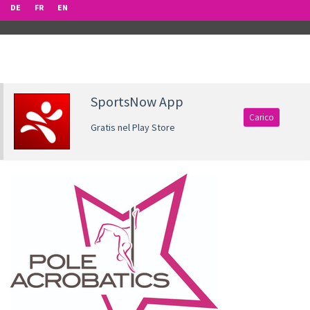
DE
FR
EN
SportsNow App
Carico
Gratis nel Play Store