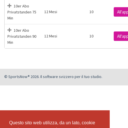
10er Abo
12 Mesi
10
All'a
Privatstunden 75
Min
10er Abo
12 Mesi
10
All'a
Privatstunden 90
Min
© SportsNow® 2026. Il software svizzero per il tuo studio.
Questo sito web utilizza, da un lato, cookie
Questo sito web utilizza, da un lato, cookie