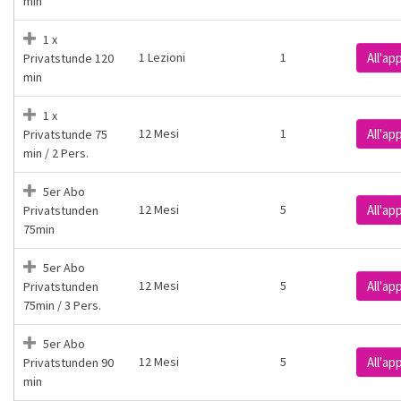
min
1 x
1 Lezioni
1
All'a
Privatstunde 120
min
1 x
12 Mesi
1
All'a
Privatstunde 75
min / 2 Pers.
5er Abo
12 Mesi
5
All'a
Privatstunden
75min
5er Abo
12 Mesi
5
All'a
Privatstunden
75min / 3 Pers.
5er Abo
12 Mesi
5
All'a
Privatstunden 90
min