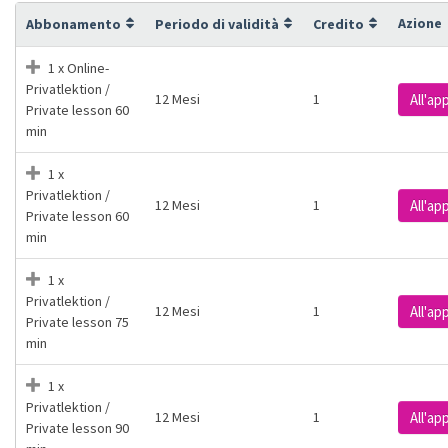
Azione
Abbonamento
Periodo di validità
Credito
1 x Online-
Privatlektion /
12 Mesi
1
All'a
Private lesson 60
min
1 x
Privatlektion /
12 Mesi
1
All'a
Private lesson 60
min
1 x
Privatlektion /
12 Mesi
1
All'a
Private lesson 75
min
1 x
Privatlektion /
12 Mesi
1
All'a
Private lesson 90