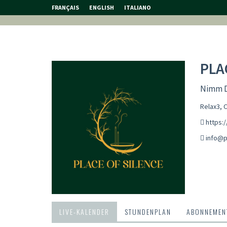
FRANÇAIS
ENGLISH
ITALIANO
PLA
Nimm Di
Relax3, 
https:/
info@p
LIVE-KALENDER
STUNDENPLAN
ABONNEMENT