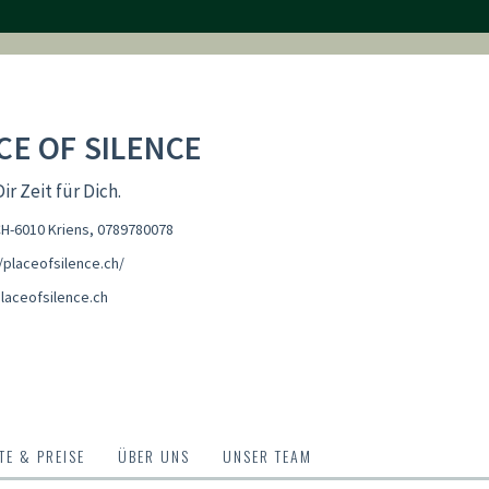
CE OF SILENCE
r Zeit für Dich.
CH-6010 Kriens
,
0789780078
/placeofsilence.ch/
laceofsilence.ch
E & PREISE
ÜBER UNS
UNSER TEAM