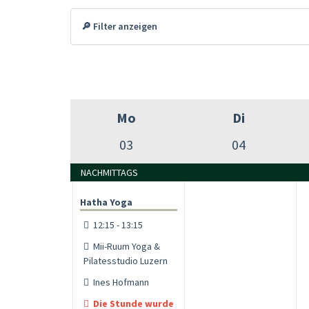
🔎 Filter anzeigen
Mo
Di
03
04
NACHMITTAGS
Hatha Yoga
12:15 - 13:15
Mii-Ruum Yoga &
Pilatesstudio Luzern
Ines Hofmann
Die Stunde wurde