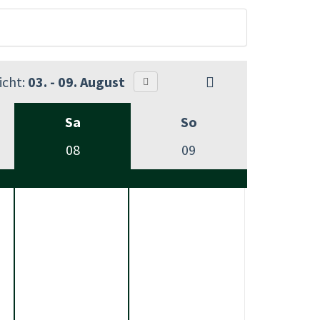
cht:
03. - 09. August
Sa
So
08
09