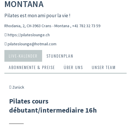
MONTANA
Pilates est mon ami pour la vie !
Rhodania, 2, CH-3963 Crans - Montana
,
+41 782 32 73 59
https://pilateslounge.ch
pilateslounge@hotmail.com
LIVE-KALENDER
STUNDENPLAN
ABONNEMENTE & PREISE
ÜBER UNS
UNSER TEAM
Zurück
Pilates cours
débutant/intermediaire 16h