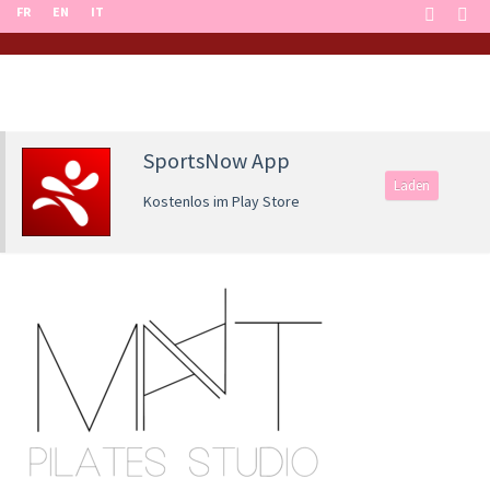
FR
EN
IT
SportsNow App
Laden
Kostenlos im Play Store