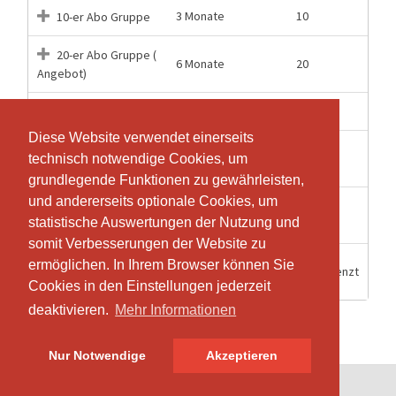
3 Monate
10
10-er Abo Gruppe
20-er Abo Gruppe (
6 Monate
20
Angebot)
12 Monate
30
30-er Abo gruppe
Diese Website verwendet einerseits
Diese Website verwendet einerseits
Pilates
1 Wochen
1
technisch notwendige Cookies, um
technisch notwendige Cookies, um
Einzeleintritt Gruppe
grundlegende Funktionen zu gewährleisten,
grundlegende Funktionen zu gewährleisten,
und andererseits optionale Cookies, um
und andererseits optionale Cookies, um
Pilates
2 Wochen
1
statistische Auswertungen der Nutzung und
statistische Auswertungen der Nutzung und
Einzeleintritt Privat
somit Verbesserungen der Website zu
somit Verbesserungen der Website zu
Reformer pass ( 3
ermöglichen. In Ihrem Browser können Sie
ermöglichen. In Ihrem Browser können Sie
3 Monate
Unbegrenzt
Monate Unlimitiert)
Cookies in den Einstellungen jederzeit
Cookies in den Einstellungen jederzeit
deaktivieren.
deaktivieren.
Mehr Informationen
Mehr Informationen
Nur Notwendige
Nur Notwendige
Akzeptieren
Akzeptieren
© SportsNow® 2026. Die Schweizer Software für dein Studio.