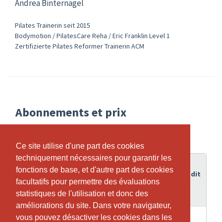
Andrea Binternagel
Pilates Trainerin seit 2015
Bodymotion / PilatesCare Reha / Eric Franklin Level 1
Zertifizierte Pilates Reformer Trainerin ACM
Abonnements et prix
Ce site utilise d'une part des cookies
Ce site utilise d'une part des cookies
techniquement nécessaires pour garantir les
techniquement nécessaires pour garantir les
Durée
fonctions de base, et d'autre part des cookies
fonctions de base, et d'autre part des cookies
de
Crédit
Abonnement
facultatifs pour permettre des évaluations
facultatifs pour permettre des évaluations
validité
statistiques de l'utilisation et donc des
statistiques de l'utilisation et donc des
améliorations du site. Dans votre navigateur,
améliorations du site. Dans votre navigateur,
6 Mois
1
Reformertraining Einzeln (SOLO)
vous pouvez désactiver les cookies dans les
vous pouvez désactiver les cookies dans les