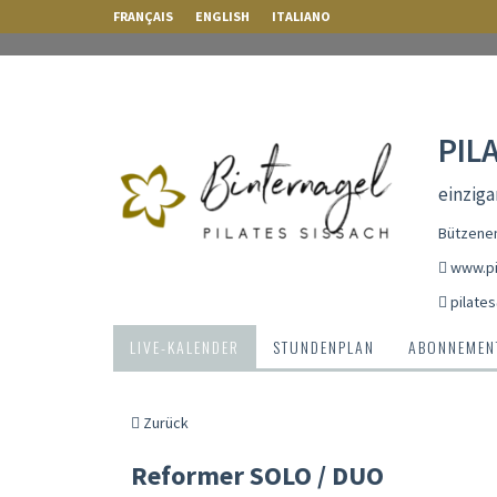
FRANÇAIS
ENGLISH
ITALIANO
PIL
einziga
Bützenen
www.pi
pilate
LIVE-KALENDER
STUNDENPLAN
ABONNEMENT
Zurück
Reformer SOLO / DUO