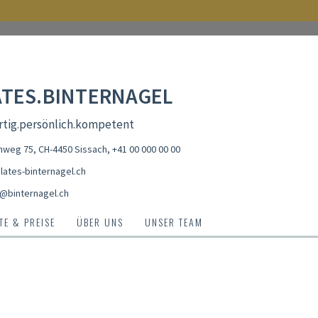
ATES.BINTERNAGEL
rtig.persönlich.kompetent
weg 75, CH-4450 Sissach
,
+41 00 000 00 00
lates-binternagel.ch
s@binternagel.ch
E & PREISE
ÜBER UNS
UNSER TEAM