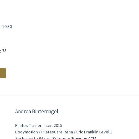
- 10:30
g 75
Andrea Binternagel
Pilates Trainerin seit 2015
Bodymotion / PilatesCare Reha / Eric Franklin Level 1
Zertifizierte Pilates Reformer Trainerin ACM