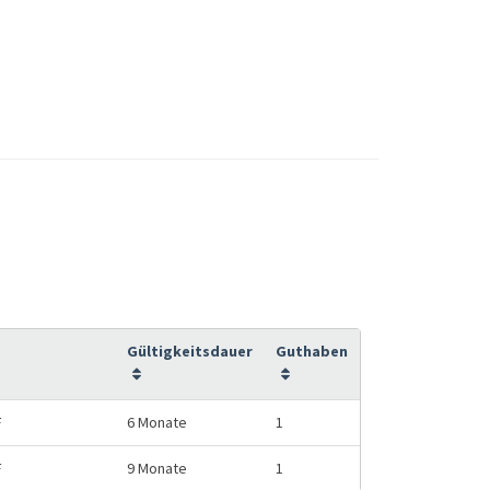
Gültigkeitsdauer
Guthaben
F
6 Monate
1
F
9 Monate
1