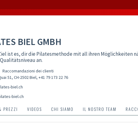
ATES BIEL GMBH
iel ist es, dir die Pilatesmethode mit all ihren Möglichkeiten nä
ualitätsniveau an.
Raccomandazioni dei clienti
uai 51, CH-2502 Biel
,
+41 79 173 22 76
lates-biel.ch
lates-biel.ch
& PREZZI
VIDEOS
CHI SIAMO
IL NOSTRO TEAM
RACCO