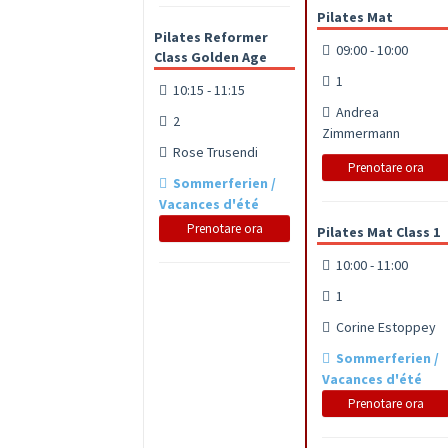
Pilates Mat
Pilates Reformer
09:00 - 10:00
Class Golden Age
1
10:15 - 11:15
Andrea
2
Zimmermann
Rose Trusendi
Prenotare ora
Sommerferien /
Vacances d'été
Prenotare ora
Pilates Mat Class 1
10:00 - 11:00
1
Corine Estoppey
Sommerferien /
Vacances d'été
Prenotare ora