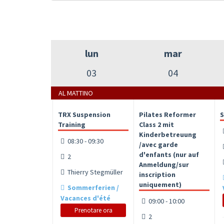
lun
mar
03
04
AL MATTINO
TRX Suspension
Pilates Reformer
S
Training
Class 2 mit
Kinderbetreuung
08:30 - 09:30
/avec garde
d'enfants (nur auf
2
Anmeldung/sur
Thierry Stegmüller
inscription
uniquement)
Sommerferien /
Vacances d'été
09:00 - 10:00
Prenotare ora
2