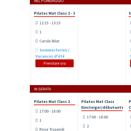
NEL POMERIGGIO
Pilates Mat Class 2 - 3
S
12:15 - 13:15
1
Carole Bilat
Sommerferien /
Vacances d'été
Prenotare ora
IN SERATA
Pilates Mat Class 2
Pilates Mat Class
P
Einsteiger/débutants
C
17:00 - 18:00
17:00 - 18:00
1
2
Rose Trusendi