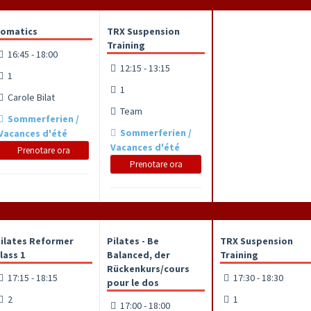
omatics
TRX Suspension
Training
16:45 - 18:00
12:15 - 13:15
1
1
Carole Bilat
Team
Sommerferien /
Sommerferien /
Vacances d'été
Vacances d'été
Prenotare ora
Prenotare ora
ilates Reformer
Pilates - Be
TRX Suspension
lass 1
Balanced, der
Training
Rückenkurs/cours
17:15 - 18:15
17:30 - 18:30
pour le dos
2
1
17:00 - 18:00