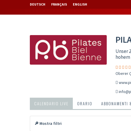
DEUTSCH
FRANÇAIS
ENGLISH
PIL
Unser Z
hohem Q
Oberer Q
www.pi
info@pi
CALENDARIO LIVE
ORARIO
ABBONAMENTI 
🔎 Mostra filtri