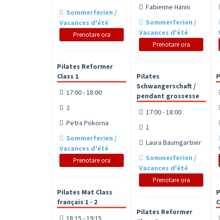
Fabienne Hänni
Sommerferien /
Sommerferien /
Vacances d'été
Vacances d'été
Prenotare ora
Prenotare ora
Pilates Reformer
Class 1
Pilates
P
Schwangerschaft /
17:00 - 18:00
pendant grossesse
2
17:00 - 18:00
Petra Pokorna
1
Sommerferien /
Laura Baumgartner
Vacances d'été
Sommerferien /
Prenotare ora
Vacances d'été
Prenotare ora
Pilates Mat Class
P
français 1 - 2
C
Pilates Reformer
18:15 - 19:15