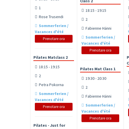
Class 2
1
18:15 - 19:15
Rose Trusendi
2
Sommerferien /
Fabienne Hänni
Vacances d'été
Sommerferien /
Prenotare ora
Vacances d'été
Prenotare ora
Pilates Matclass 2
P
C
18:15 - 19:15
Pilates Mat Class 1
2
19:30 - 20:30
Petra Pokorna
2
Sommerferien /
Fabienne Hänni
Vacances d'été
Sommerferien /
Prenotare ora
Vacances d'été
Prenotare ora
Pilates - Just for