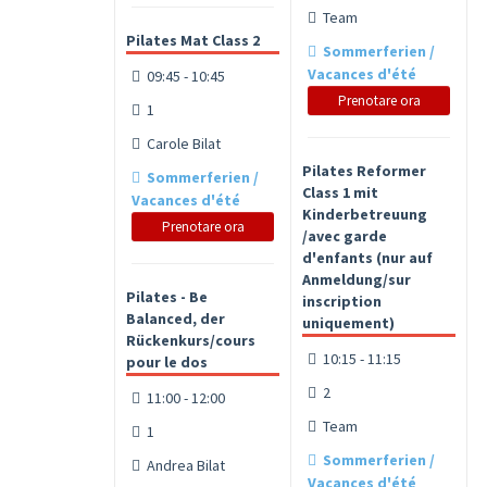
Team
Pilates Mat Class 2
Sommerferien /
Vacances d'été
09:45 - 10:45
Prenotare ora
1
Carole Bilat
Pilates Reformer
Sommerferien /
Class 1 mit
Vacances d'été
Kinderbetreuung
Prenotare ora
/avec garde
d'enfants (nur auf
Anmeldung/sur
Pilates - Be
inscription
Balanced, der
uniquement)
Rückenkurs/cours
10:15 - 11:15
pour le dos
2
11:00 - 12:00
Team
1
Sommerferien /
Andrea Bilat
Vacances d'été