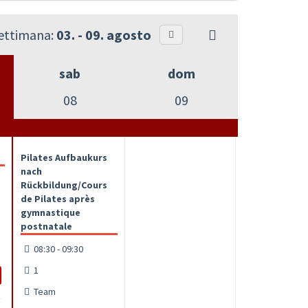
settimana:
03. - 09. agosto
sab
dom
08
09
Pilates Aufbaukurs
nach
Rückbildung/Cours
de Pilates après
gymnastique
postnatale
08:30 - 09:30
1
Team