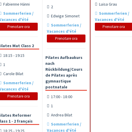
Fabienne Hänni
Luisa Grau
2
Sommerferien /
Sommerferien /
Edwige Simonet
Vacances d'été
Vacances d'été
Sommerferien /
Prenotare ora
Prenotare ora
Vacances d'été
Prenotare ora
ilates Mat Class 2
18:15 - 19:15
Pilates Aufbaukurs
nach
1
Rückbildung/Cours
Carole Bilat
de Pilates après
gymnastique
Sommerferien /
postnatale
Vacances d'été
Prenotare ora
17:00 - 18:00
1
Andrea Bilat
ilates Reformer
lass 1 - 2 français
Sommerferien /
Vacances d'été
18:25 - 19:25