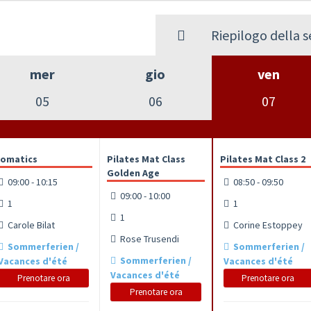
Riepilogo della 
mer
gio
ven
05
06
07
omatics
Pilates Mat Class
Pilates Mat Class 2
Golden Age
09:00 - 10:15
08:50 - 09:50
09:00 - 10:00
1
1
1
Carole Bilat
Corine Estoppey
Rose Trusendi
Sommerferien /
Sommerferien /
Sommerferien /
Vacances d'été
Vacances d'été
Vacances d'été
Prenotare ora
Prenotare ora
Prenotare ora