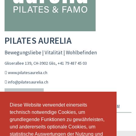
PILATES AURELIA
Bewegungsliebe | Vitalität | Wohlbefinden
Gliserallee 139, CH-3902 Glis
,
+41 79 487 45 03
www.pilatesaurelia.ch
info@pilatesaurelia.ch
LIVE-KALENDER
STUNDENPLAN
Diese Website verwendet einerseits
ABONNEMENTE & PREISE
ÜBER UNS
UNSER TEAM
technisch notwendige Cookies, um
grundlegende Funktionen zu gewährleisten,
Wochenansicht
und andererseits optionale Cookies, um
statistische Auswertungen der Nutzung und