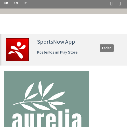
FR
EN
IT
SportsNow App
Laden
Kostenlos im Play Store