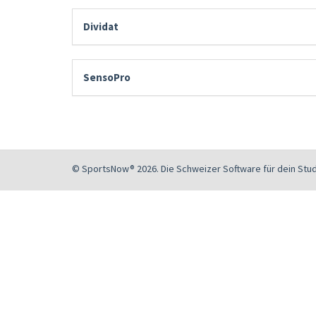
Dividat
SensoPro
© SportsNow® 2026. Die Schweizer Software für dein Stud