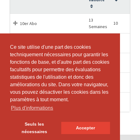
13
10
10er Abo
Semaines
25
20
20er Abo
Semaines
Ce site utilise d'une part des cookies
Ce site utilise d'une part des cookies
techniquement nécessaires pour garantir les
techniquement nécessaires pour garantir les
37
fonctions de base, et d'autre part des cookies
fonctions de base, et d'autre part des cookies
30
30er Abo
Semaines
facultatifs pour permettre des évaluations
facultatifs pour permettre des évaluations
statistiques de l'utilisation et donc des
statistiques de l'utilisation et donc des
1
1
Einzeleintritt
améliorations du site. Dans votre navigateur,
améliorations du site. Dans votre navigateur,
Semaines
vous pouvez désactiver les cookies dans les
vous pouvez désactiver les cookies dans les
3
paramètres à tout moment.
paramètres à tout moment.
1
Probelektion
Semaines
Plus d'informations
Plus d'informations
Seuls les
Seuls les
Accepter
Accepter
nécessaires
nécessaires