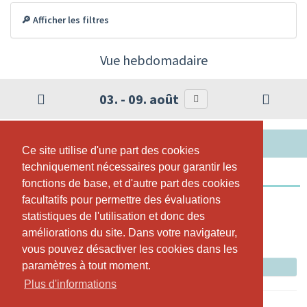
🔎 Afficher les filtres
Vue hebdomadaire
03. - 09. août
JEUDI, 06.08.2026
Ce site utilise d'une part des cookies
Ce site utilise d'une part des cookies
techniquement nécessaires pour garantir les
techniquement nécessaires pour garantir les
Schwangerschaftsyoga
fonctions de base, et d'autre part des cookies
fonctions de base, et d'autre part des cookies
facultatifs pour permettre des évaluations
facultatifs pour permettre des évaluations
10:10 - 11:10
statistiques de l'utilisation et donc des
statistiques de l'utilisation et donc des
Aquafit Sursee
améliorations du site. Dans votre navigateur,
améliorations du site. Dans votre navigateur,
Larissa Vanza
vous pouvez désactiver les cookies dans les
vous pouvez désactiver les cookies dans les
paramètres à tout moment.
paramètres à tout moment.
Réserver maintenant
Plus d'informations
Plus d'informations