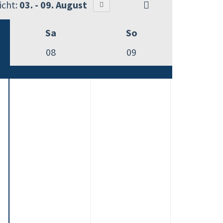
cht:
03. - 09. August
Sa
So
08
09