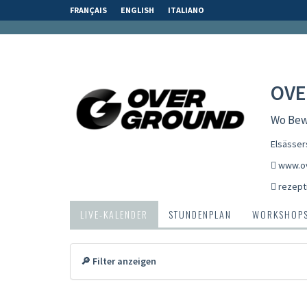
FRANÇAIS
ENGLISH
ITALIANO
OVE
Wo Bewe
Elsässer
www.ov
rezept
LIVE-KALENDER
STUNDENPLAN
WORKSHOP
🔎 Filter anzeigen