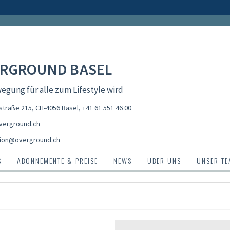
RGROUND BASEL
gung für alle zum Lifestyle wird
straße 215, CH-4056 Basel
,
+41 61 551 46 00
erground.ch
ion@overground.ch
S
ABONNEMENTE & PREISE
NEWS
ÜBER UNS
UNSER T