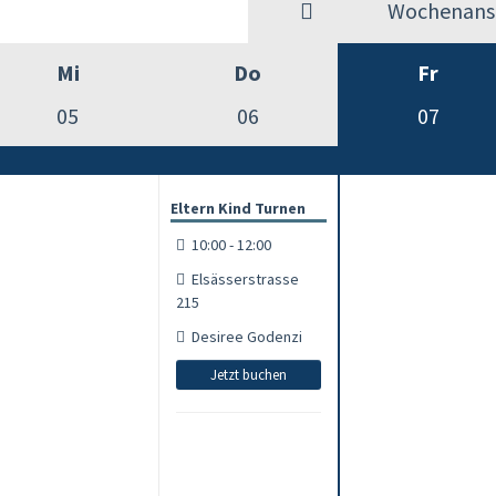
Wochenansi
Mi
Do
Fr
05
06
07
Eltern Kind Turnen
10:00 - 12:00
Elsässerstrasse
215
Desiree Godenzi
Jetzt buchen