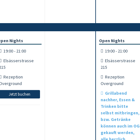
pen Nights
Open Nights
19:00 - 21:00
19:00 - 21:00
Elsässerstrasse
Elsässerstrasse
215
215
Rezeption
Rezeption
Overground
Overground
Grillabend
Jetzt buchen
nachher, Essen &
Trinken bitte
selbst mitbringen,
bzw. Getränke
können auch im OG
gekauft werden,
alle herzlich