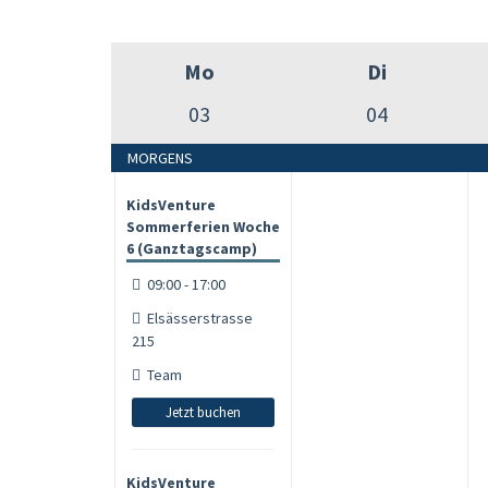
Mo
Di
03
04
MORGENS
KidsVenture
Sommerferien Woche
6 (Ganztagscamp)
09:00 - 17:00
Elsässerstrasse
215
Team
Jetzt buchen
KidsVenture