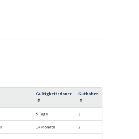
Gültigkeitsdauer
Guthaben
F
5 Tage
1
HF
14 Monate
2