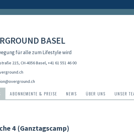
RGROUND BASEL
gung für alle zum Lifestyle wird
straße 215, CH-4056 Basel
,
+41 61 551 46 00
erground.ch
ion@overground.ch
S
ABONNEMENTE & PREISE
NEWS
ÜBER UNS
UNSER T
che 4 (Ganztagscamp)