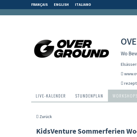
FRANÇAIS
ENGLISH
ITALIANO
OVE
Wo Bewe
Elsässer
www.ov
rezept
LIVE-KALENDER
STUNDENPLAN
WORKSHOP
Zurück
KidsVenture Sommerferien Wo