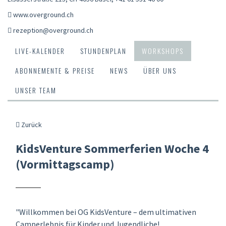
www.overground.ch
rezeption@overground.ch
LIVE-KALENDER
STUNDENPLAN
WORKSHOPS
ABONNEMENTE & PREISE
NEWS
ÜBER UNS
UNSER TEAM
Zurück
KidsVenture Sommerferien Woche 4
(Vormittagscamp)
"Willkommen bei OG KidsVenture – dem ultimativen
Camperlebnis für Kinder und Jugendliche!