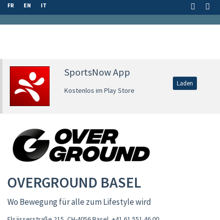
FR
EN
IT
SportsNow App
Laden
Kostenlos im Play Store
OVERGROUND BASEL
Wo Bewegung für alle zum Lifestyle wird
Elsässerstraße 215, CH-4056 Basel
,
+41 61 551 46 00