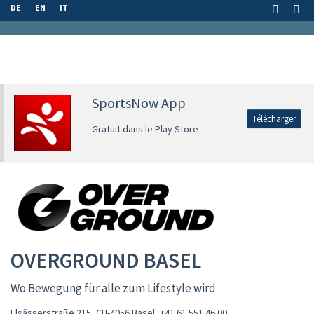
DE
EN
IT
SportsNow App
Télécharger
Gratuit dans le Play Store
OVERGROUND BASEL
Wo Bewegung für alle zum Lifestyle wird
Elsässerstraße 215, CH-4056 Basel
,
+41 61 551 46 00