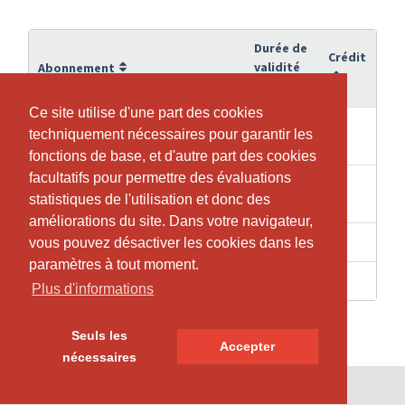
Durée de
Crédit
validité
Abonnement
Ce site utilise d'une part des cookies
Ce site utilise d'une part des cookies
Semesterbeitrag
techniquement nécessaires pour garantir les
techniquement nécessaires pour garantir les
21.06.2026
18
Frühlingssemester 2026
fonctions de base, et d'autre part des cookies
fonctions de base, et d'autre part des cookies
facultatifs pour permettre des évaluations
facultatifs pour permettre des évaluations
Semesterbeitrag Ratenzahlung
21.06.2026
18
statistiques de l'utilisation et donc des
statistiques de l'utilisation et donc des
Frühlingssemester 2026
améliorations du site. Dans votre navigateur,
améliorations du site. Dans votre navigateur,
21.06.2026
90
Semesterkursabo_01 GOLD
vous pouvez désactiver les cookies dans les
vous pouvez désactiver les cookies dans les
paramètres à tout moment.
paramètres à tout moment.
31.07.2026
72
Semesterkursabo_02 SILBER
Plus d'informations
Plus d'informations
Seuls les
Seuls les
Accepter
Accepter
nécessaires
nécessaires
© SportsNow® 2026. Le logiciel suisse pour ton studio.