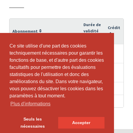
Durée de
Crédit
validité
Abonnement
Ce site utilise d'une part des cookies
Ce site utilise d'une part des cookies
Semesterbeitrag
techniquement nécessaires pour garantir les
techniquement nécessaires pour garantir les
21.06.2026
18
Frühlingssemester 2026
fonctions de base, et d'autre part des cookies
fonctions de base, et d'autre part des cookies
facultatifs pour permettre des évaluations
facultatifs pour permettre des évaluations
Semesterbeitrag Ratenzahlung
21.06.2026
18
statistiques de l'utilisation et donc des
statistiques de l'utilisation et donc des
Frühlingssemester 2026
améliorations du site. Dans votre navigateur,
améliorations du site. Dans votre navigateur,
21.06.2026
90
Semesterkursabo_01 GOLD
vous pouvez désactiver les cookies dans les
vous pouvez désactiver les cookies dans les
paramètres à tout moment.
paramètres à tout moment.
31.07.2026
72
Semesterkursabo_02 SILBER
Plus d'informations
Plus d'informations
Seuls les
Seuls les
Accepter
Accepter
nécessaires
nécessaires