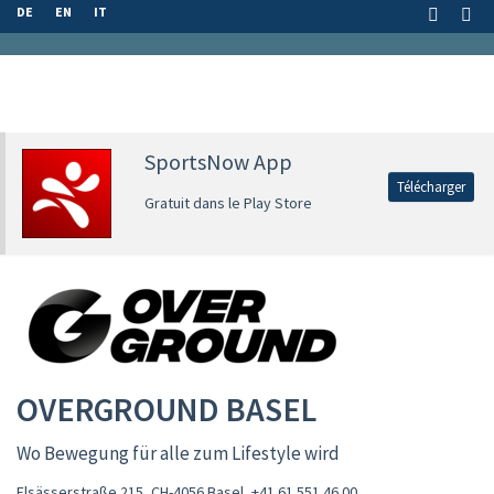
DE
EN
IT
SportsNow App
Télécharger
Gratuit dans le Play Store
OVERGROUND BASEL
Wo Bewegung für alle zum Lifestyle wird
Elsässerstraße 215, CH-4056 Basel
,
+41 61 551 46 00