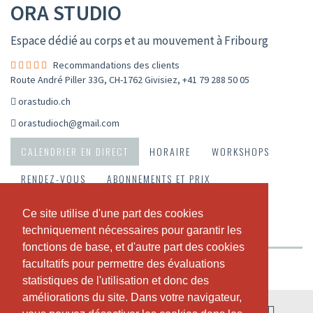
ORA STUDIO
Espace dédié au corps et au mouvement à Fribourg
Recommandations des clients
Route André Piller 33G, CH-1762 Givisiez
,
+41 79 288 50 05
orastudio.ch
orastudioch@gmail.com
CALENDRIER EN DIRECT
HORAIRE
WORKSHOPS
RENDEZ-VOUS
ABONNEMENTS ET PRIX
A PROPOS DE NOUS
NOTRE TEAM
Ce site utilise d'une part des cookies
Ce site utilise d'une part des cookies
techniquement nécessaires pour garantir les
techniquement nécessaires pour garantir les
RECOMMANDATIONS DES CLIENTS
fonctions de base, et d'autre part des cookies
fonctions de base, et d'autre part des cookies
facultatifs pour permettre des évaluations
facultatifs pour permettre des évaluations
Vue hebdomadaire
statistiques de l'utilisation et donc des
statistiques de l'utilisation et donc des
améliorations du site. Dans votre navigateur,
améliorations du site. Dans votre navigateur,
03. - 09. août