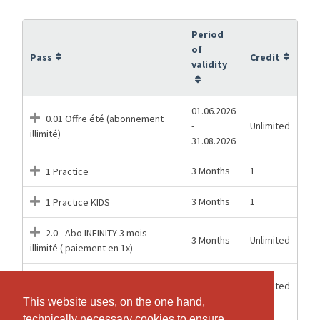
Period
of
Pass
Credit
validity
01.06.2026
0.01 Offre été (abonnement
-
Unlimited
illimité)
31.08.2026
3 Months
1
1 Practice
3 Months
1
1 Practice KIDS
2.0 - Abo INFINITY 3 mois -
3 Months
Unlimited
illimité ( paiement en 1x)
2.1 - Abo INFINITY 12 mois -
12 Months
Unlimited
illimité ( paiement en 1x)
This website uses, on the one hand,
This website uses, on the one hand,
technically necessary cookies to ensure
technically necessary cookies to ensure