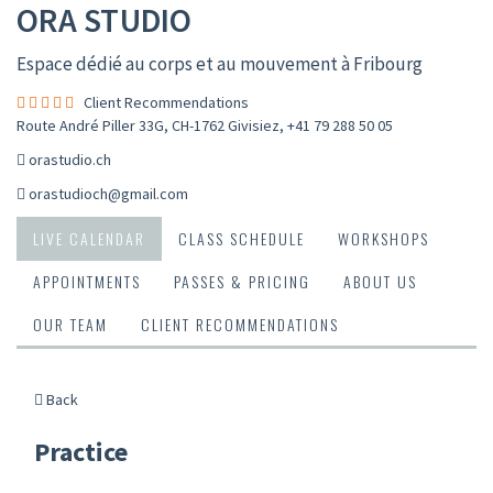
ORA STUDIO
Espace dédié au corps et au mouvement à Fribourg
Client Recommendations
Route André Piller 33G, CH-1762 Givisiez
,
+41 79 288 50 05
orastudio.ch
orastudioch@gmail.com
LIVE CALENDAR
CLASS SCHEDULE
WORKSHOPS
APPOINTMENTS
PASSES & PRICING
ABOUT US
OUR TEAM
CLIENT RECOMMENDATIONS
Back
Practice