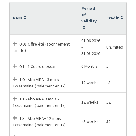
Period
of
Pass
Credit
validity
01.06.2026
0.01 Offre été (abonnement
-
Unlimited
illimité)
31.08.2026
6 Months
1
0.1 - 1 Cours d'essai
1.0 - Abo AIRA+ 3 mois -
12 weeks
13
1x/semaine ( paiement en 1x)
1.1 - Abo AIRA 3 mois -
12 weeks
12
1x/semaine ( paiement en 1x)
1.3 - Abo AIRA+ 12 mois -
48 weeks
52
1x/semaine ( paiement en 1x)