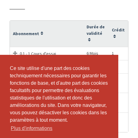
Durée de
Crédit
validité
Abonnement
6 Mois
1
0.1 - 1 Cours d'essai
3 Mois
1
1 Cours KIDS AIRA
Ce site utilise d'une part des cookies
Ce site utilise d'une part des cookies
techniquement nécessaires pour garantir les
techniquement nécessaires pour garantir les
4
4
KIDS AIRA - 1x/semaine (1 mois)
fonctions de base, et d'autre part des cookies
fonctions de base, et d'autre part des cookies
Semaines
facultatifs pour permettre des évaluations
facultatifs pour permettre des évaluations
statistiques de l'utilisation et donc des
statistiques de l'utilisation et donc des
KIDS AIRA - 1x/semaine (à
04.07.2027
36
améliorations du site. Dans votre navigateur,
améliorations du site. Dans votre navigateur,
l'année)
vous pouvez désactiver les cookies dans les
vous pouvez désactiver les cookies dans les
KIDS AIRA - 2x/semaine (à
paramètres à tout moment.
paramètres à tout moment.
09.07.2027
72
l'année)
Plus d'informations
Plus d'informations