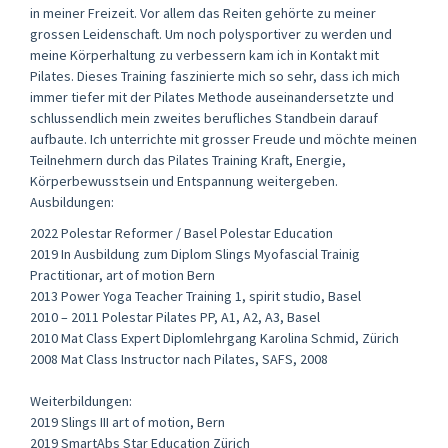
in meiner Freizeit. Vor allem das Reiten gehörte zu meiner
grossen Leidenschaft. Um noch polysportiver zu werden und
meine Körperhaltung zu verbessern kam ich in Kontakt mit
Pilates. Dieses Training faszinierte mich so sehr, dass ich mich
immer tiefer mit der Pilates Methode auseinandersetzte und
schlussendlich mein zweites berufliches Standbein darauf
aufbaute. Ich unterrichte mit grosser Freude und möchte meinen
Teilnehmern durch das Pilates Training Kraft, Energie,
Körperbewusstsein und Entspannung weitergeben.
Ausbildungen:
2022 Polestar Reformer / Basel Polestar Education
2019 In Ausbildung zum Diplom Slings Myofascial Trainig
Practitionar, art of motion Bern
2013 Power Yoga Teacher Training 1, spirit studio, Basel
2010 – 2011 Polestar Pilates PP, A1, A2, A3, Basel
2010 Mat Class Expert Diplomlehrgang Karolina Schmid, Zürich
2008 Mat Class Instructor nach Pilates, SAFS, 2008
Weiterbildungen:
2019 Slings III art of motion, Bern
2019 SmartAbs Star Education Zürich