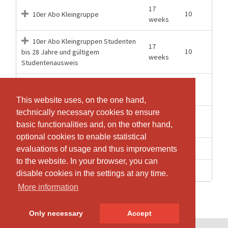
17
10
10er Abo Kleingruppe
weeks
10er Abo Kleingruppen Studenten
17
10
bis 28 Jahre und gültigem
weeks
Studentenausweis
27
20
20er Abo Kleingruppe
weeks
This website uses, on the one hand,
This website uses, on the one hand,
technically necessary cookies to ensure
technically necessary cookies to ensure
56
40
40er Abo Kleingruppe
basic functionalities and, on the other hand,
basic functionalities and, on the other hand,
weeks
optional cookies to enable statistical
optional cookies to enable statistical
1 Days
1
Einzellektion Gruppentraining
evaluations of usage and thus improvements
evaluations of usage and thus improvements
to the website. In your browser, you can
to the website. In your browser, you can
1 Days
1
Probelektion
disable cookies in the settings at any time.
disable cookies in the settings at any time.
More information
More information
Only necessary
Only necessary
Accept
Accept